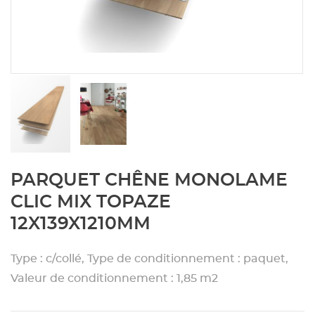
Aménagement extérieur
Panneau
Porte c
Accesso
Plafond
Clôture 
stratifié
Bois br
Panneau
Fenêtre 
Accesso
plafond
Carrele
Panneau
Portail,
Colle et
Tablette
Carreau
Skip
PARQUET CHÊNE MONOLAME
to
the
Panneau
Étanché
CLIC MIX TOPAZE
beginning
12X139X1210MM
of
Panneau
the
images
Type : c/collé, Type de conditionnement : paquet,
gallery
Valeur de conditionnement : 1,85 m2
Pannea