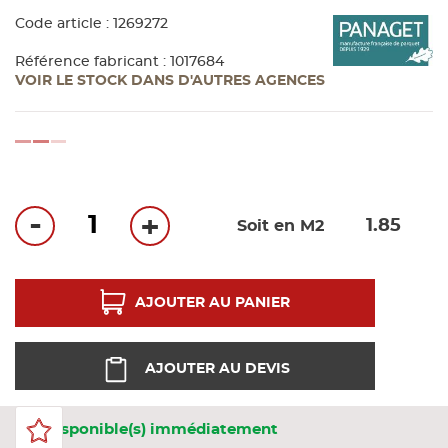
Bandes
Code article : 1269272
Référence fabricant : 1017684
Pannea
VOIR LE STOCK DANS D'AUTRES AGENCES
Panneau
loading...
-
+
Soit en M2
AJOUTER AU PANIER
AJOUTER AU DEVIS
2 Disponible(s) immédiatement