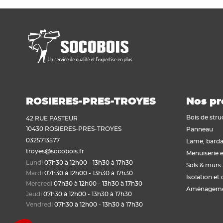
Voir tout
Plaque de plâtre acoustique
Plaque de plâtre feu
Plaque de plâtre haute dureté
Plaque de plâtre hydrofuge
Plaque de plâtre plafond
Plaque de plâtre sol
Plaque de plâtre standard
ROSIERES-PRES-TROYES
Nos pr
Plaque autres matériaux
Bois de stru
42 RUE PASTEUR
10430 ROSIERES-PRES-TROYES
Panneau
0325713577
Lame, barda
troyes@socobois.fr
Menuiserie e
Lundi
07h30 à 12h00 - 13h30 à 17h30
Sols & murs
Mardi
07h30 à 12h00 - 13h30 à 17h30
Isolation et 
Mercredi
07h30 à 12h00 - 13h30 à 17h30
Aménagemen
Jeudi
07h30 à 12h00 - 13h30 à 17h30
Vendredi
07h30 à 12h00 - 13h30 à 17h30
Axeptio consent
Plateforme de Gestion du Consentement : Personnal