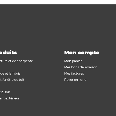
oduits
Mon compte
cture et de charpente
Mon panier
Mes bons de livraison
ge et lambris
Mes factures
t fenêtre de toit
Payer en ligne
cloison
t extérieur
isez vos Options