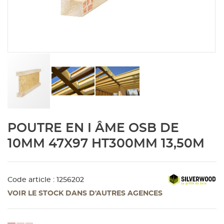
Aménagement extérieur
Panneau
Porte c
Accesso
Plafond
Clôture 
stratifié
Bois br
Panneau
Fenêtre 
Accesso
plafond
Carrele
Panneau
Portail,
Colle et
Tablette
Carreau
Skip
POUTRE EN I ÂME OSB DE
to
the
Panneau
Étanché
10MM 47X97 HT300MM 13,50M
beginning
of
Panneau
the
Code article : 1256202
images
gallery
VOIR LE STOCK DANS D'AUTRES AGENCES
Pannea