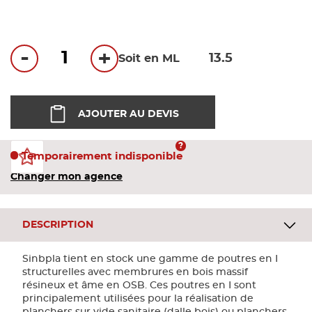
loading...
Bandes
Pannea
-
+
Soit en ML
Panneau
AJOUTER AU DEVIS
Temporairement indisponible
Changer mon agence
DESCRIPTION
Sinbpla tient en stock une gamme de poutres en I
structurelles avec membrures en bois massif
résineux et âme en OSB. Ces poutres en I sont
principalement utilisées pour la réalisation de
planchers sur vide sanitaire (dalle bois) ou planchers