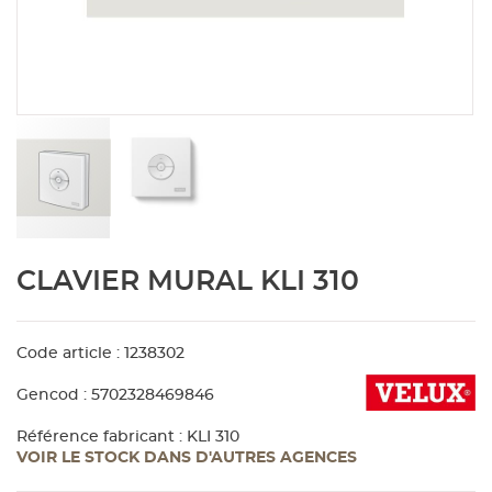
Aménagement extérieur
Panneau
Porte c
Accesso
Plafond
Clôture 
stratifié
Bois br
Panneau
Fenêtre 
Accesso
plafond
Carrele
Panneau
Portail,
Colle et
Tablette
Carreau
Skip
CLAVIER MURAL KLI 310
to
the
Panneau
Étanché
beginning
of
Code article : 1238302
Panneau
the
Gencod : 5702328469846
images
gallery
Pannea
Référence fabricant : KLI 310
VOIR LE STOCK DANS D'AUTRES AGENCES