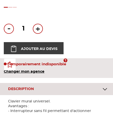
Bandes
loading...
Pannea
-
+
Panneau
AJOUTER AU DEVIS
Temporairement indisponible
Changer mon agence
DESCRIPTION
Clavier mural universel.
Avantages :
- Interrupteur sans fil permettant d'actionner