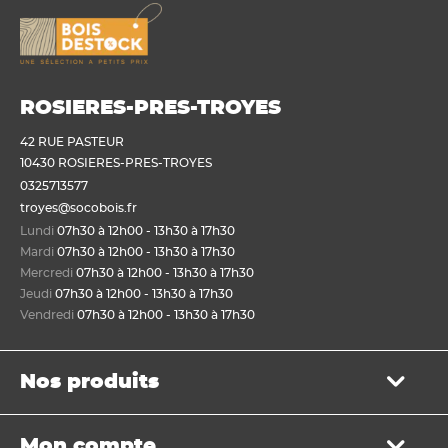
ROSIERES-PRES-TROYES
42 RUE PASTEUR
10430 ROSIERES-PRES-TROYES
0325713577
troyes@socobois.fr
Lundi
07h30 à 12h00 - 13h30 à 17h30
Mardi
07h30 à 12h00 - 13h30 à 17h30
Mercredi
07h30 à 12h00 - 13h30 à 17h30
Jeudi
07h30 à 12h00 - 13h30 à 17h30
Vendredi
07h30 à 12h00 - 13h30 à 17h30
Nos produits
Bois de structure et de charpente
Mon compte
Panneau