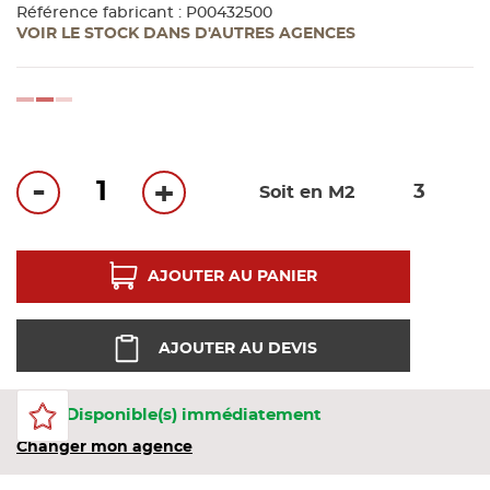
Bandes
Référence fabricant : P00432500
VOIR LE STOCK DANS D'AUTRES AGENCES
Pannea
loading...
Panneau
-
+
Soit en M2
AJOUTER AU PANIER
AJOUTER AU DEVIS
150 Disponible(s) immédiatement
Changer mon agence