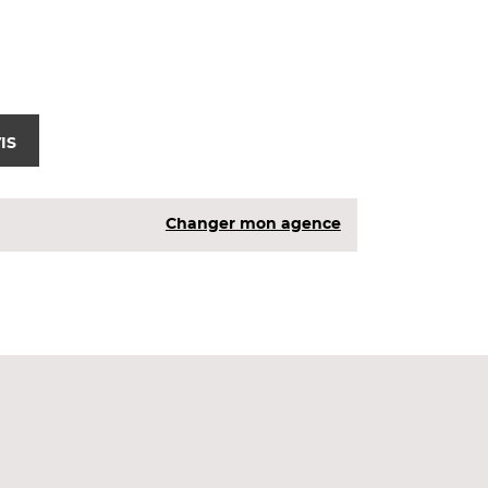
IS
Changer mon agence
ineux et âme en OSB. Ces poutres en I sont
d’étage. Ces produits structurels dits «