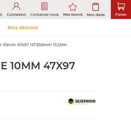
Connexion
Mes favoris
Contactez-nous
Panier
S
Mon devis
 &
Isolation et
Aménagement
Bois destock
Le stock
Prendre rendez-vous en ligne
s
cloison
extérieur
de 10mm 47x97 HT350mm 13,50m
E 10MM 47X97
tion
ROFIL
D