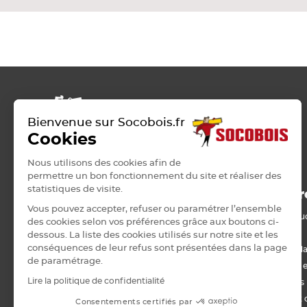
Voir tout
Plaque de plâtre acoustique
Plaque de plâtre feu
Plaque de plâtre haute dureté
Plaque de plâtre hydrofuge
Plaque de plâtre plafond
Plaque de plâtre sol
Bienvenue sur Socobois.fr
Plaque de plâtre standard
Cookies
Plaque autres matériaux
Nous utilisons des cookies afin de
permettre un bon fonctionnement du site et réaliser des
statistiques de visite.
ROSIERES-PRES-TROYES
Nos pr
Vous pouvez accepter, refuser ou paramétrer l’ensemble
Bois de stru
42 RUE PASTEUR
des cookies selon vos préférences grâce aux boutons ci-
10430 ROSIERES-PRES-TROYES
Panneau
dessous. La liste des cookies utilisés sur notre site et les
0325713577
conséquences de leur refus sont présentées dans la page
Lame, barda
de paramétrage.
troyes@socobois.fr
Menuiserie e
Lundi
07h30 à 12h00 - 13h30 à 17h30
Lire la politique de confidentialité
Sols & murs
Mardi
07h30 à 12h00 - 13h30 à 17h30
Isolation et 
Consentements certifiés par