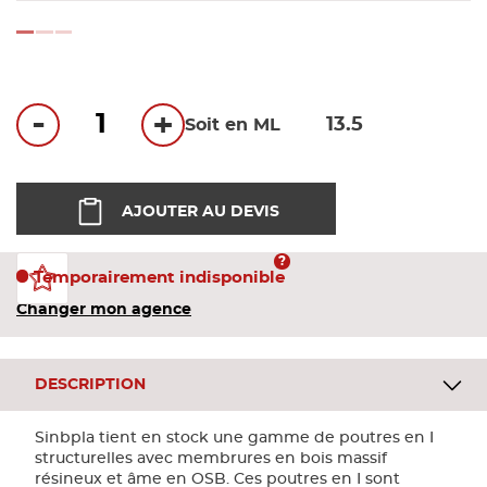
Bandes
loading...
Pannea
-
+
Soit en ML
Panneau
AJOUTER AU DEVIS
Temporairement indisponible
Changer mon agence
DESCRIPTION
Sinbpla tient en stock une gamme de poutres en I
structurelles avec membrures en bois massif
résineux et âme en OSB. Ces poutres en I sont