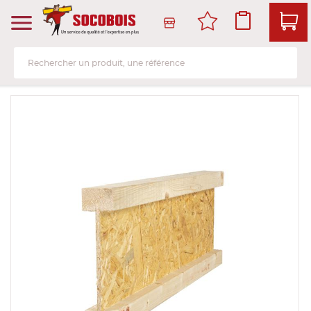
Produits
Services
Bois de structure et de charpente
Livraison et retrait
Bo
Pa
La
Me
So
Is
Am
ch
Skip
to
Panneau
Atelier de transformation
Voir tou
Voir tou
Voir tou
Voir tou
Voir tou
Voir tou
the
Voir tou
end
Lame, bardage et lambris
Service client
of
Contre
Lame, b
Porte d'
Parque
Isolant 
Lame et
the
Structu
images
Menuiserie et fenêtre de toit
Salle d'exposition et libre-service
Panneau
Lame et
Porte e
Sol strat
Isolant
Aménag
gallery
Bois d'
Sols & murs
Le stock
Panneau
Lame vo
Porte e
Sol viny
Plaque 
Produit
plinthe 
finition
Bois de
Isolation et cloison
Prendre rendez-vous en ligne
Panneau
Huisseri
Panneau
Cloison
Aménag
cérami
Bois de