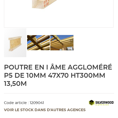
Aménagement extérieur
Panneau
Porte c
Accesso
Plafond
Clôture 
stratifié
Bois br
Panneau
Fenêtre 
Accesso
plafond
Carrele
Panneau
Portail,
Colle et
Tablette
Carreau
Skip
POUTRE EN I ÂME AGGLOMÉRÉ
to
the
Panneau
Étanché
P5 DE 10MM 47X70 HT300MM
beginning
13,50M
of
Panneau
the
images
gallery
Code article : 1209041
Pannea
VOIR LE STOCK DANS D'AUTRES AGENCES