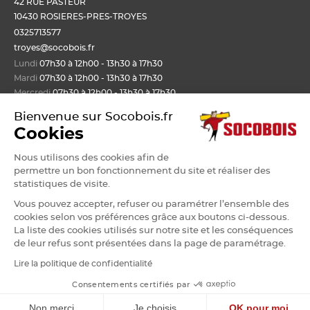
42 RUE PASTEUR
10430 ROSIERES-PRES-TROYES
0325713577
troyes@socobois.fr
Lundi
07h30 à 12h00 - 13h30 à 17h30
Mardi
07h30 à 12h00 - 13h30 à 17h30
Mercredi
07h30 à 12h00 - 13h30 à 17h30
Jeudi
07h30 à 12h00 - 13h30 à 17h30
Bienvenue sur Socobois.fr
Vendredi
07h30 à 12h00 - 13h30 à 17h30
Cookies
Nous utilisons des cookies afin de
Nos produits
permettre un bon fonctionnement du site et réaliser des
statistiques de visite.
Bois de structure et de charpente
Vous pouvez accepter, refuser ou paramétrer l’ensemble des
Mon compte
Panneau
cookies selon vos préférences grâce aux boutons ci-dessous.
Lame, bardage et lambris
La liste des cookies utilisés sur notre site et les conséquences
Mon panier
de leur refus sont présentées dans la page de paramétrage.
Menuiserie et fenêtre de toit
Nos agences Socobois
Mes bons de livraison
Sols & murs
Lire la politique de confidentialité
Mes factures
Isolation et cloison
Localisez nos agences
Consentements certifiés par
Payer en ligne
•
•
•
•
Mentions Légales
CGU
CGV
CGV vente en agence
Cookies
Aménagement extérieur
Les services Socobois
•
•
•
Données personnelles
Plan du site
©Socobois
Non merci
Je choisis
OK pour moi