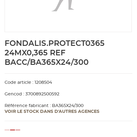
Aménagement extérieur
Panneau
Porte c
Accesso
Plafond
Clôture 
stratifié
Bois br
Panneau
Fenêtre 
Accesso
plafond
Carrele
Skip
FONDALIS.PROTECT0365
to
Panneau
Portail,
Colle et
the
24MX0,365 REF
beginning
BACC/BA365X24/300
of
Tablette
Carreau
the
images
gallery
Code article : 1208504
Panneau
Étanché
Gencod : 3700892500592
Panneau
Référence fabricant : BA365X24/300
VOIR LE STOCK DANS D'AUTRES AGENCES
Pannea
loading...