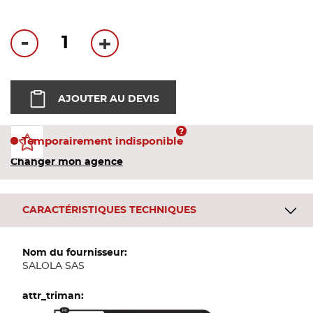
Bandes
-
+
Pannea
Panneau
AJOUTER AU DEVIS
Temporairement indisponible
Changer mon agence
CARACTÉRISTIQUES TECHNIQUES
Plus
d'informations
SALOLA SAS