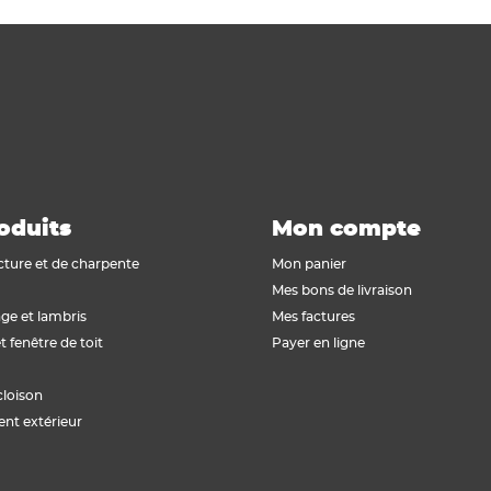
oduits
Mon compte
cture et de charpente
Mon panier
Mes bons de livraison
ge et lambris
Mes factures
t fenêtre de toit
Payer en ligne
cloison
t extérieur
isez vos Options