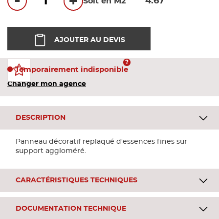
-
+
Soit en M2
Bandes
Pannea
AJOUTER AU DEVIS
Panneau
Temporairement indisponible
Changer mon agence
DESCRIPTION
Panneau décoratif replaqué d'essences fines sur
support aggloméré.
CARACTÉRISTIQUES TECHNIQUES
DOCUMENTATION TECHNIQUE