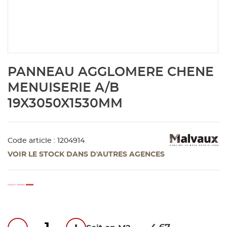
Aménagement extérieur
Panneau
Porte c
Accesso
Plafond
Clôture 
stratifié
Bois br
Panneau
Fenêtre 
Accesso
plafond
Carrele
Skip
PANNEAU AGGLOMERE CHENE
to
Panneau
Portail,
Colle et
the
MENUISERIE A/B
beginning
19X3050X1530MM
of
Tablette
Carreau
the
images
gallery
Panneau
Étanché
Code article : 1204914
VOIR LE STOCK DANS D'AUTRES AGENCES
Panneau
loading...
Pannea