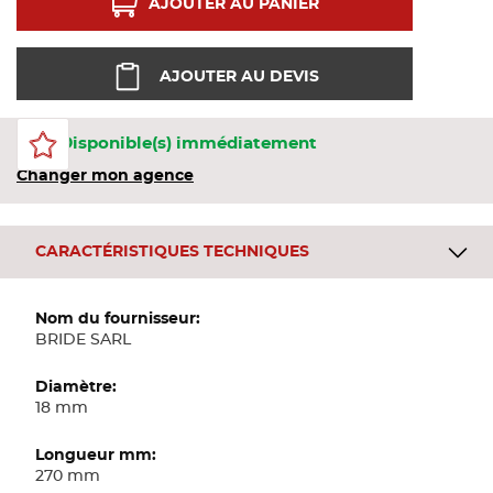
AJOUTER AU PANIER
Bandes
AJOUTER AU DEVIS
Pannea
97 Disponible(s) immédiatement
Panneau
Changer mon agence
CARACTÉRISTIQUES TECHNIQUES
Plus
d'informations
BRIDE SARL
18 mm
270 mm