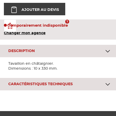
Bandes
AJOUTER AU DEVIS
Pannea
Temporairement indisponible
Changer mon agence
Panneau
DESCRIPTION
Tavaillon en châtaignier.
Dimensions : 10 x 330 mm.
CARACTÉRISTIQUES TECHNIQUES