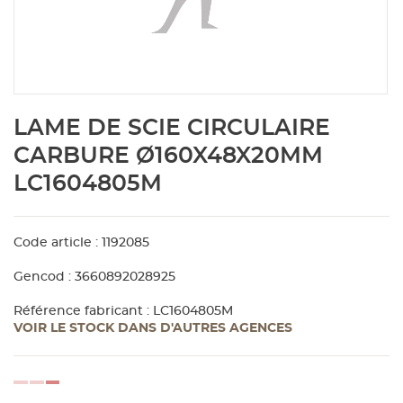
Aménagement extérieur
Panneau
Porte c
Accesso
Plafond
Clôture 
stratifié
Bois br
Panneau
Fenêtre 
Accesso
plafond
Carrele
Skip
LAME DE SCIE CIRCULAIRE
to
Panneau
Portail,
Colle et
the
CARBURE Ø160X48X20MM
beginning
LC1604805M
of
Tablette
Carreau
the
images
gallery
Code article : 1192085
Panneau
Étanché
Gencod : 3660892028925
Panneau
Référence fabricant : LC1604805M
VOIR LE STOCK DANS D'AUTRES AGENCES
Pannea
loading...