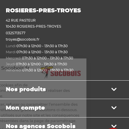
ROSIERES-PRES-TROYES
42 RUE PASTEUR
10430 ROSIERES-PRES-TROYES
0325713577
troyes@socobois.fr
Lundi
07h30 à 12h00 - 13h30 à 17h30
Mardi
07h30 à 12h00 - 13h30 à 17h30
Mercredi
07h30 à 12h00 - 13h30 à 17h30
Jeudi
07h30 à 12h00 - 13h30 à 17h30
envenue sur Socobois.fr
Vendredi
07h30 à 12h00 - 13h30 à 17h30
ookies
s utilisons des cookies afin de
Nos produits
mettre un bon fonctionnement du site et réaliser des
istiques de visite.
Bois de structure et de charpente
s pouvez accepter, refuser ou paramétrer l’ensemble des
Mon compte
Panneau
kies selon vos préférences grâce aux boutons ci-dessous.
Lame, bardage et lambris
iste des cookies utilisés sur notre site et les conséquences
Mon panier
leur refus sont présentées dans la page de paramétrage.
Menuiserie et fenêtre de toit
Nos agences Socobois
Mes bons de livraison
Sols & murs