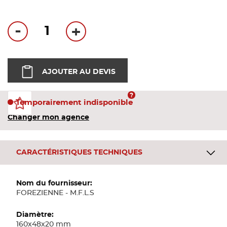
Bandes
-
+
Pannea
Panneau
AJOUTER AU DEVIS
Temporairement indisponible
Changer mon agence
CARACTÉRISTIQUES TECHNIQUES
Plus
d'informations
FOREZIENNE - M.F.L.S
160x48x20 mm