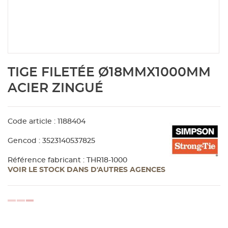
Aménagement extérieur
Panneau
Porte c
Accesso
Plafond
Clôture 
stratifié
Bois br
Panneau
Fenêtre 
Accesso
plafond
Carrele
Skip
TIGE FILETÉE Ø18MMX1000MM
to
Panneau
Portail,
Colle et
the
ACIER ZINGUÉ
beginning
of
Tablette
Carreau
the
Code article : 1188404
images
gallery
Panneau
Étanché
Gencod : 3523140537825
Référence fabricant : THR18-1000
VOIR LE STOCK DANS D'AUTRES AGENCES
Panneau
Pannea
loading...