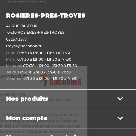
ROSIERES-PRES-TROYES
42 RUE PASTEUR
10430 ROSIERES-PRES-TROYES
0325713577
troyes@socobois.fr
Lundi
07h30 à 12h00 - 13h30 à 17h30
Mardi
07h30 à 12h00 - 13h30 à 17h30
Mercredi
07h30 à 12h00 - 13h30 à 17h30
Jeudi
07h30 à 12h00 - 13h30 à 17h30
nvenue sur Socobois.fr
Vendredi
07h30 à 12h00 - 13h30 à 17h30
okies
utilisons des cookies afin de
Nos produits
ttre un bon fonctionnement du site et réaliser des
stiques de visite.
Bois de structure et de charpente
pouvez accepter, refuser ou paramétrer l’ensemble des
Mon compte
Panneau
es selon vos préférences grâce aux boutons ci-dessous.
Lame, bardage et lambris
ste des cookies utilisés sur notre site et les conséquences
Mon panier
ur refus sont présentées dans la page de paramétrage.
Menuiserie et fenêtre de toit