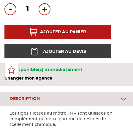
Bandes
-
+
Pannea
AJOUTER AU PANIER
Panneau
AJOUTER AU DEVIS
5 Disponible(s) immédiatement
Changer mon agence
DESCRIPTION
Les tiges filetées au mètre THR sont utilisées en
complément de notre gamme de résines de
scellement chimique,