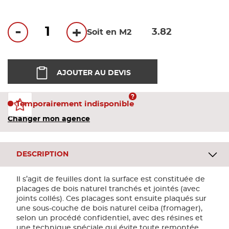
Bandes
-
+
Soit en M2
Pannea
Panneau
AJOUTER AU DEVIS
Temporairement indisponible
Changer mon agence
DESCRIPTION
Il s’agit de feuilles dont la surface est constituée de
placages de bois naturel tranchés et jointés (avec
joints collés). Ces placages sont ensuite plaqués sur
une sous-couche de bois naturel ceiba (fromager),
selon un procédé confidentiel, avec des résines et
une technique spéciale qui évite toute remontée