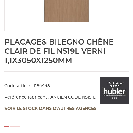
Aménagement extérieur
Panneau
Porte c
Accesso
Plafond
Clôture 
stratifié
Bois br
Panneau
Fenêtre 
Accesso
plafond
Carrele
Skip
PLACAGE& BILEGNO CHÊNE
to
Panneau
Portail,
Colle et
the
CLAIR DE FIL N519L VERNI
beginning
1,1X3050X1250MM
of
Tablette
Carreau
the
images
gallery
Panneau
Étanché
Code article : 1184448
Référence fabricant : ANCIEN CODE N519 L
Panneau
VOIR LE STOCK DANS D'AUTRES AGENCES
Pannea
loading...