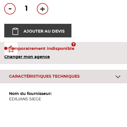
Bandes
-
+
Pannea
AJOUTER AU DEVIS
Panneau
Temporairement indisponible
Changer mon agence
CARACTÉRISTIQUES TECHNIQUES
Plus
d'informations
EDILIANS SIEGE