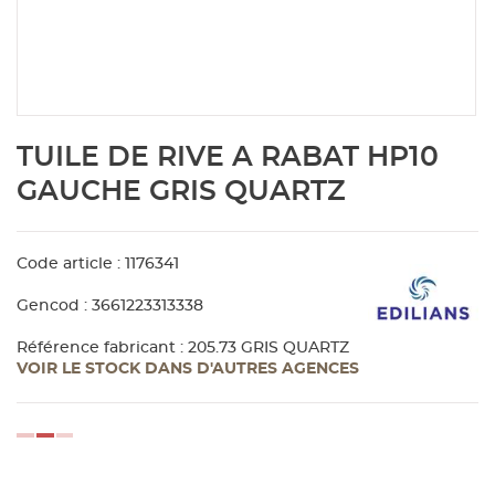
Aménagement extérieur
Panneau
Porte c
Accesso
Plafond
Clôture 
stratifié
Bois br
Panneau
Fenêtre 
Accesso
plafond
Carrele
Skip
TUILE DE RIVE A RABAT HP10
to
Panneau
Portail,
Colle et
the
GAUCHE GRIS QUARTZ
beginning
of
Tablette
Carreau
the
Code article : 1176341
images
gallery
Panneau
Étanché
Gencod : 3661223313338
Référence fabricant : 205.73 GRIS QUARTZ
VOIR LE STOCK DANS D'AUTRES AGENCES
Panneau
Pannea
loading...