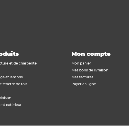
oduits
Mon compte
cture et de charpente
Mon panier
Mes bons de livraison
ge et lambris
Mes factures
t fenêtre de toit
Payer en ligne
cloison
t extérieur
isez vos Options
vos paramètres de confidentialité, en garantissant la 