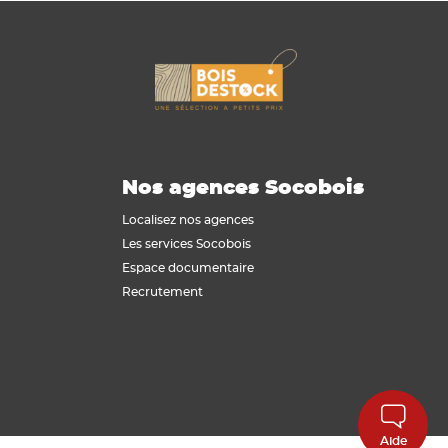
Nos agences Socobois
Localisez nos agences
Les services Socobois
Espace documentaire
Recrutement
Aide
conformité avec les réglementations. Personnalisez vos