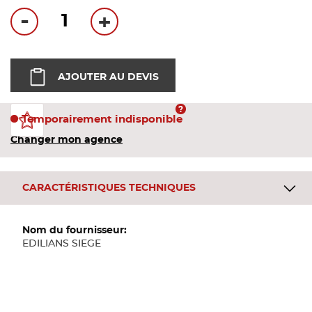
Bandes
-
+
Pannea
AJOUTER AU DEVIS
Panneau
Temporairement indisponible
Changer mon agence
CARACTÉRISTIQUES TECHNIQUES
Plus
d'informations
EDILIANS SIEGE