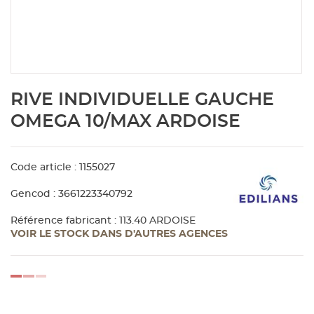
Aménagement extérieur
Panneau
Porte c
Accesso
Plafond
Clôture 
stratifié
Bois br
Panneau
Fenêtre 
Accesso
plafond
Carrele
Skip
RIVE INDIVIDUELLE GAUCHE
to
Panneau
Portail,
Colle et
the
OMEGA 10/MAX ARDOISE
beginning
of
Tablette
Carreau
the
Code article : 1155027
images
gallery
Panneau
Étanché
Gencod : 3661223340792
Référence fabricant : 113.40 ARDOISE
VOIR LE STOCK DANS D'AUTRES AGENCES
Panneau
Pannea
loading...