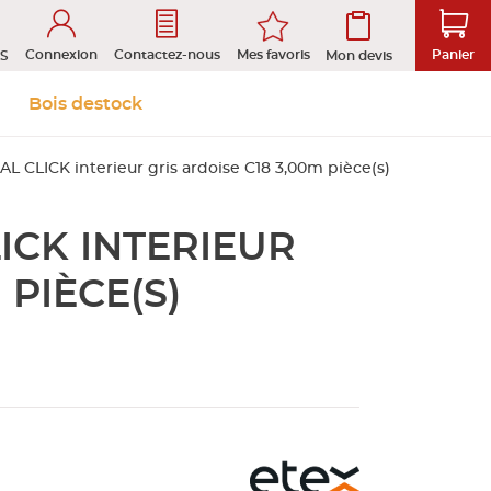
Connexion
Mes favoris
Contactez-nous
Panier
S
Mon devis
 &
Isolation et
Aménagement
Bois destock
Le stock
Prendre rendez-vous en ligne
s
cloison
extérieur
AL CLICK interieur gris ardoise C18 3,00m pièce(s)
ICK INTERIEUR
tion
ROFIL
 PIÈCE(S)
D