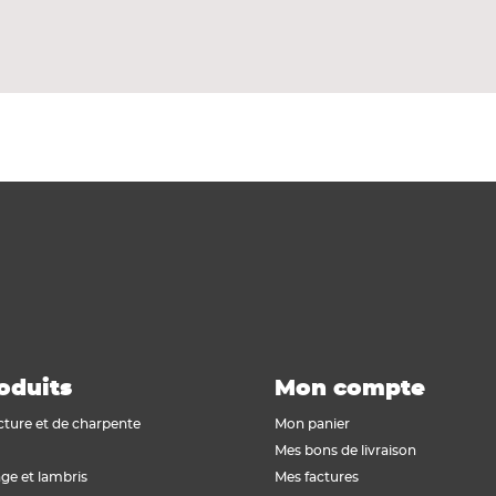
luminium.
nction entre l'habillage et le coin.
oduits
Mon compte
cture et de charpente
Mon panier
Mes bons de livraison
ge et lambris
Mes factures