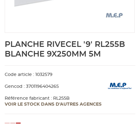
Aménagement extérieur
Panneau
Porte c
Accesso
Plafond
Clôture 
stratifié
Bois br
Panneau
Fenêtre 
Accesso
plafond
Carrele
Skip
PLANCHE RIVECEL '9' RL255B
to
Panneau
Portail,
Colle et
the
BLANCHE 9X250MM 5M
beginning
of
Tablette
Carreau
the
Code article : 1032579
images
gallery
Panneau
Étanché
Gencod : 3701196404265
Référence fabricant : RL255B
VOIR LE STOCK DANS D'AUTRES AGENCES
Panneau
Pannea
loading...