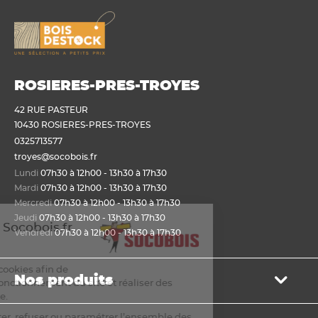
ROSIERES-PRES-TROYES
42 RUE PASTEUR
10430 ROSIERES-PRES-TROYES
0325713577
troyes@socobois.fr
Lundi
07h30 à 12h00 - 13h30 à 17h30
Mardi
07h30 à 12h00 - 13h30 à 17h30
Mercredi
07h30 à 12h00 - 13h30 à 17h30
Jeudi
07h30 à 12h00 - 13h30 à 17h30
envenue sur Socobois.fr
Vendredi
07h30 à 12h00 - 13h30 à 17h30
ookies
s utilisons des cookies afin de
Nos produits
mettre un bon fonctionnement du site et réaliser des
istiques de visite.
Bois de structure et de charpente
s pouvez accepter, refuser ou paramétrer l’ensemble des