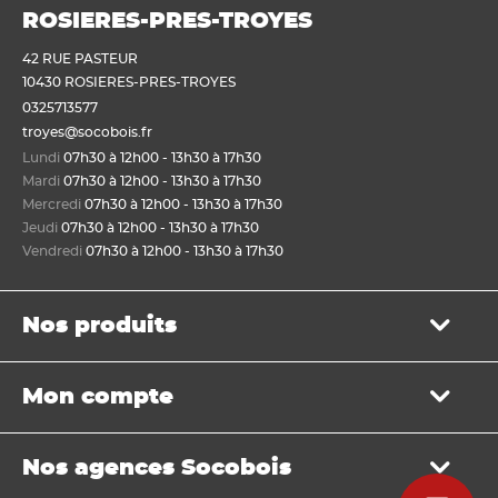
ROSIERES-PRES-TROYES
42 RUE PASTEUR
10430 ROSIERES-PRES-TROYES
0325713577
troyes@socobois.fr
Lundi
07h30 à 12h00 - 13h30 à 17h30
Mardi
07h30 à 12h00 - 13h30 à 17h30
Mercredi
07h30 à 12h00 - 13h30 à 17h30
Jeudi
07h30 à 12h00 - 13h30 à 17h30
Vendredi
07h30 à 12h00 - 13h30 à 17h30
Nos produits
Bois de structure et de charpente
Mon compte
Panneau
Lame, bardage et lambris
Mon panier
Menuiserie et fenêtre de toit
Nos agences Socobois
Mes bons de livraison
Sols & murs
Mes factures