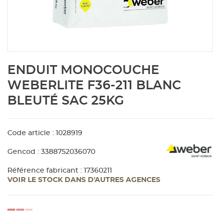
Aménagement extérieur
Panneau
Porte c
Accesso
Plafond
Clôture 
stratifié
Bois br
Panneau
Fenêtre 
Accesso
plafond
Carrele
Skip
ENDUIT MONOCOUCHE
to
Panneau
Portail,
Colle et
the
WEBERLITE F36-211 BLANC
beginning
BLEUTÉ SAC 25KG
of
Tablette
Carreau
the
images
gallery
Code article : 1028919
Panneau
Étanché
Gencod : 3388752036070
Panneau
Référence fabricant : 17360211
VOIR LE STOCK DANS D'AUTRES AGENCES
Pannea
loading...