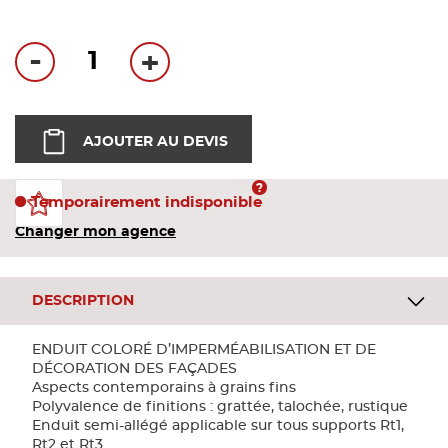
Bandes
-
+
Pannea
Panneau
AJOUTER AU DEVIS
Temporairement indisponible
Changer mon agence
DESCRIPTION
ENDUIT COLORÉ D’IMPERMÉABILISATION ET DE
DÉCORATION DES FAÇADES
Aspects contemporains à grains fins
Polyvalence de finitions : grattée, talochée, rustique
Enduit semi-allégé applicable sur tous supports Rt1,
Rt2 et Rt3